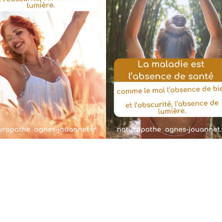
j’ai r
« mo
peti
gui
bie
êtr
pers
alisé
Je
reco
and
fort
nt :)
Céline G
1