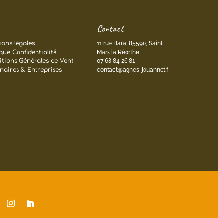
Contact
ons légales
11 rue Bara, 85590, Saint
ique Confidentialité
Mars la Réorthe
tions Générales de Ventes
07 68 84 26 81
naires & Entreprises
contact@agnes-jouannet.fr