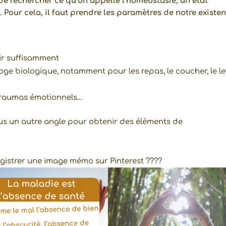
vra
t de rechercher ce qu’on appelle l’homéostasie, un état
. Pour cela, il faut prendre les paramètres de notre existe
thér
ute 
pass
née. 
ir suffisamment
soi
oge biologique, notamment pour les repas, le coucher, le le
natur
, u
s traumas émotionnels…
mome
de bi
sous un autre angle pour obtenir des éléments de
être 
dur
dans
registrer une image mémo sur Pinterest ????
temp
Et
ceri
sur 
gate