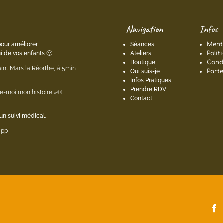
Navigation
Infos
pour améliorer
Séances
Menti
i de vos enfants 🙂
Ateliers
Polit
Boutique
Condi
aint Mars la Réorthe, à 5min
Qui suis-je
Parte
Infos Pratiques
Prendre RDV
onte-moi mon histoire »©
Contact
n suivi médical.
pp !