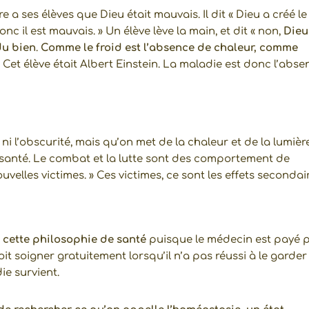
 a ses élèves que Dieu était mauvais. Il dit « Dieu a créé le
donc il est mauvais. » Un élève lève la main, et dit « non,
Dieu
du bien
.
Comme le froid est l’absence de chaleur, comme
 Cet élève était Albert Einstein. La maladie est donc l’abse
Un véri
momen
bien-êt
i l’obscurité, mais qu’on met de la chaleur et de la lumière
Agnè
a santé. Le combat et la lutte sont des comportement de
ave
uvelles victimes. » Ces victimes, ce sont les effets secondai
so
écou
et s
profe
t cette philosophie de santé
puisque le médecin est payé 
onna
it soigner gratuitement lorsqu’il n’a pas réussi à le garder
ie survient.
me, 
un