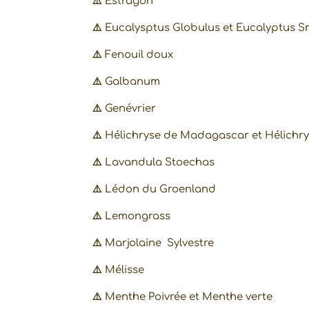
⚠️
Estragon
⚠️
Eucalysptus Globulus et Eucalyptus Sm
⚠️
Fenouil doux
⚠️
Galbanum
⚠️
Genévrier
⚠️
Hélichryse de Madagascar et Hélichrys
⚠️
Lavandula Stoechas
⚠️
Lédon du Groenland
⚠️
Lemongrass
⚠️
Marjolaine Sylvestre
⚠️
Mélisse
⚠️
Menthe Poivrée et Menthe verte