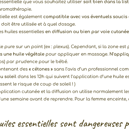
 essentielle que vous souhaitez utiliser
soit bien dans la lis
aromathérapie.
ntielle est également
compatible avec vos éventuels soucis
 doit être utilisée et à quel dosage.
es huiles essentielles
en diffusion ou bien par voie cutané
e pure sur un point (ex : plexus). Cependant, si la zone est
s une huile végétale
pour appliquer en massage.
N’appliqu
os) par prudence pour le bébé.
 contenant des
« cétones »
sans l’avis d’un professionnel co
u soleil
dans les 12h qui suivent l’application d’une huile es
ent le risque de coup de soleil ! )
pplication cutanée et la diffusion on utilise normalement le
d’une semaine avant de reprendre. Pour la femme enceinte, o
uiles essentielles sont dangereuses 