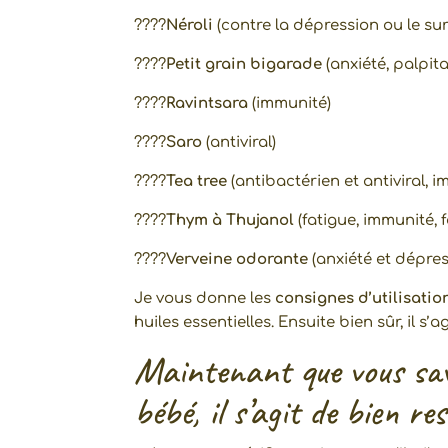
????
Néroli
(contre la dépression ou le s
????
Petit grain bigarade
(anxiété, palpita
????
Ravintsara
(immunité)
????
Saro
(antiviral)
????
Tea tree
(antibactérien et antiviral, 
????
Thym à Thujanol
(fatigue, immunité, f
????
Verveine odorante
(anxiété et dépres
Je vous donne les
consignes d’utilisatio
huiles essentielles. Ensuite bien sûr, il s’a
Maintenant que vous save
bébé, il s’agit de bien re