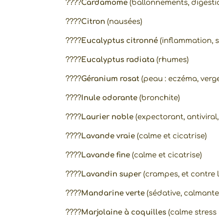
????
Cardamome
(ballonnements, digesti
????
Citron
(nausées)
????
Eucalyptus citronné
(inflammation, s
????
Eucalyptus radiata
(rhumes)
????
Géranium rosat
(peau : eczéma, verge
????
Inule odorante
(bronchite)
????
Laurier noble
(expectorant, antiviral
????
Lavande vraie
(calme et cicatrise)
????
Lavande fine
(calme et cicatrise)
????
Lavandin super
(crampes, et contre 
????
Mandarine verte
(sédative, calmante 
????
Marjolaine à coquilles
(calme stress 