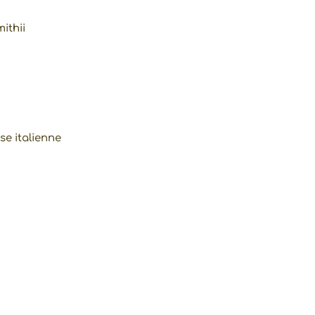
ithii
e italienne