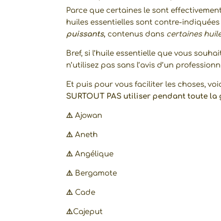
Parce que certaines le sont effectivement,
huiles essentielles sont contre-indiquées
puissants
,
contenus dans
certaines huile
Bref, si l’huile essentielle que vous souha
n’utilisez pas sans l’avis d’un professi
Et puis pour vous faciliter les choses, vo
SURTOUT PAS utiliser pendant toute la 
⚠️
Ajowan
⚠️
Aneth
⚠️
Angélique
⚠️
Bergamote
⚠️
Cade
⚠️
Cajeput