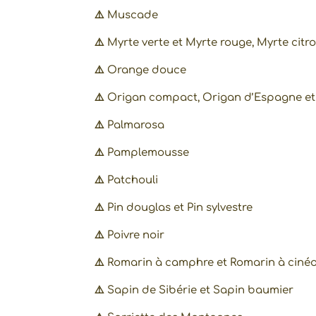
⚠️
Muscade
⚠️
Myrte verte et Myrte rouge, Myrte citr
⚠️
Orange douce
⚠️
Origan compact, Origan d’Espagne et
⚠️
Palmarosa
⚠️
Pamplemousse
⚠️
Patchouli
⚠️
Pin douglas et Pin sylvestre
⚠️
Poivre noir
⚠️
Romarin à camphre et Romarin à cinéo
⚠️
Sapin de Sibérie et Sapin baumier