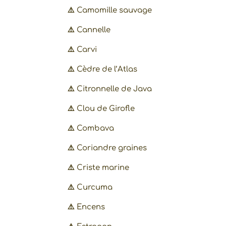
⚠️
Camomille sauvage
⚠️
Cannelle
⚠️
Carvi
⚠️
Cèdre de l’Atlas
⚠️
Citronnelle de Java
⚠️
Clou de Girofle
⚠️
Combava
⚠️
Coriandre graines
⚠️
Criste marine
⚠️
Curcuma
⚠️
Encens